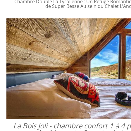
Chambre Double La Tyrolienne : Un Refuge Romanti
de Super Besse Au sein du Chalet L’An
La Bois Joli - chambre confort 1 à 4