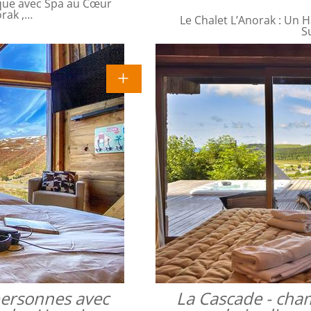
que avec Spa au Cœur
orak ,…
Le Chalet L’Anorak : Un H
S
 personnes avec
La Cascade - cha