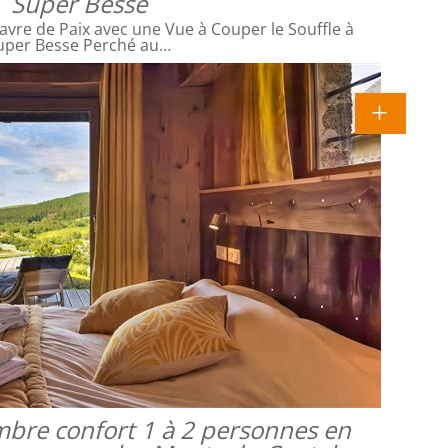
Super Besse
avre de Paix avec une Vue à Couper le Souffle à
uper Besse Perché au…
mbre confort 1 à 2 personnes en