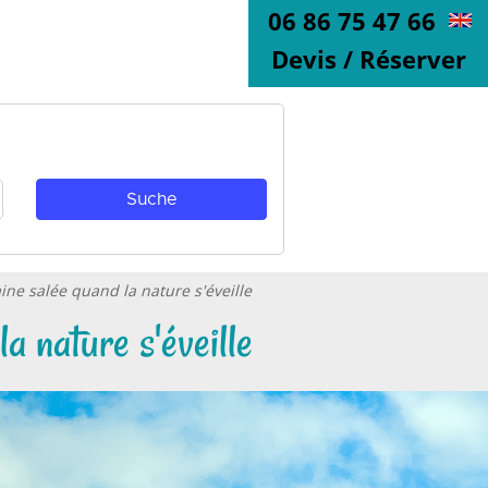
06 86 75 47 66
Devis / Réserver
aine salée quand la nature s'éveille
a nature s'éveille