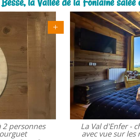
Besse, la Vallée de la Fontaine salée 
à 2 personnes
La Val d'Enfer -
bourguet
avec vue sur les 