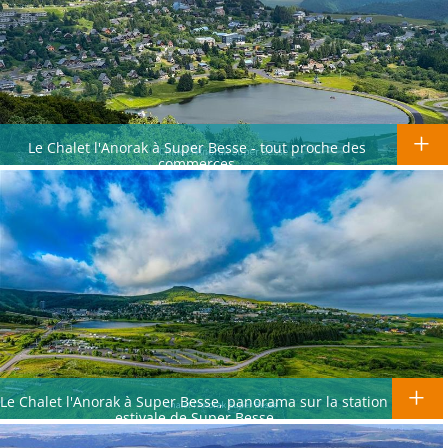
Le Chalet l'Anorak à Super Besse - tout proche des
commerces
Le Chalet l'Anorak à Super Besse, panorama sur la station
estivale de Super Besse