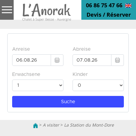
06 86 75 47 66
Devis / Réserver
>
A visiter
>
La Station du Mont-Dore