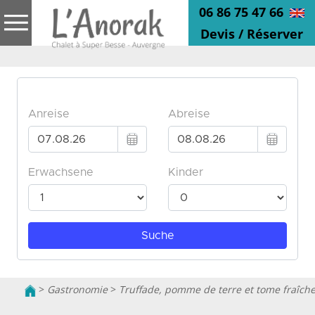
06 86 75 47 66
Devis / Réserver
>
Gastronomie
>
Truffade, pomme de terre et tome fraîch