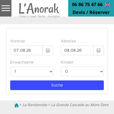
06 86 75 47 66
Devis / Réserver
>
La Randonnée
>
La Grande Cascade au Mont Dore