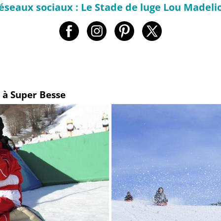
éseaux sociaux : Le Stade de luge Lou Madeli
 à Super Besse