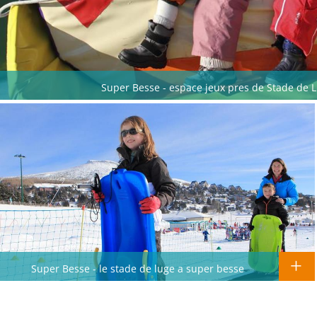
Super Besse - espace jeux pres de Stade de 
Super Besse - le stade de luge a super besse