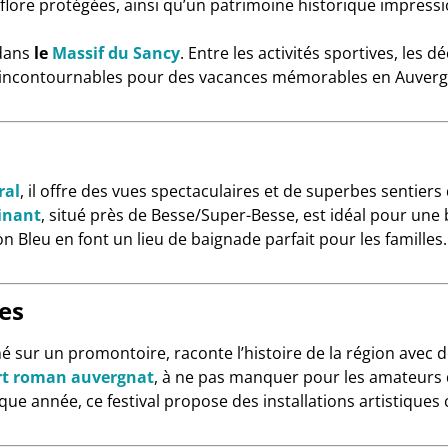
et flore protégées, ainsi qu’un patrimoine historique impre
 dans
le
Massif du Sancy
. Entre les activités sportives, les d
es incontournables pour des vacances mémorables en Auverg
ral
, il offre des vues spectaculaires et de superbes sentier
cinant
, situé près de Besse/Super-Besse, est idéal pour u
on Bleu en font un lieu de baignade parfait pour les familles.
ues
hé sur un promontoire, raconte l’histoire de la région avec 
’art roman auvergnat
, à ne pas manquer pour les amateurs 
que année, ce festival propose des installations artistiqu