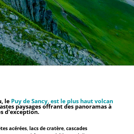
u, le
Puy de Sancy, est le plus haut volcan
vastes paysages offrant des panoramas à
es d'exception.
tes acérées
,
lacs de cratère
,
cascades