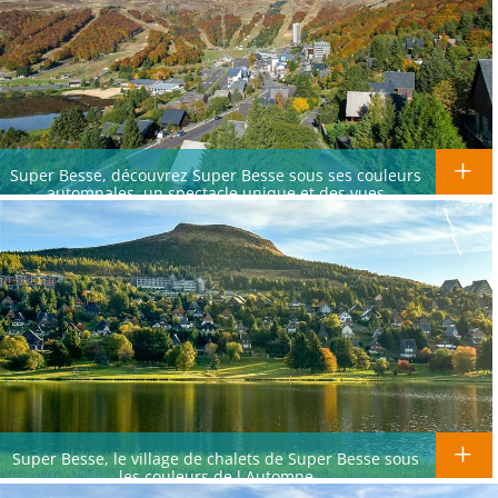
Super Besse, découvrez Super Besse sous ses couleurs
automnales, un spectacle unique et des vues
époustouflantes
Super Besse, le village de chalets de Super Besse sous
les couleurs de l,Automne