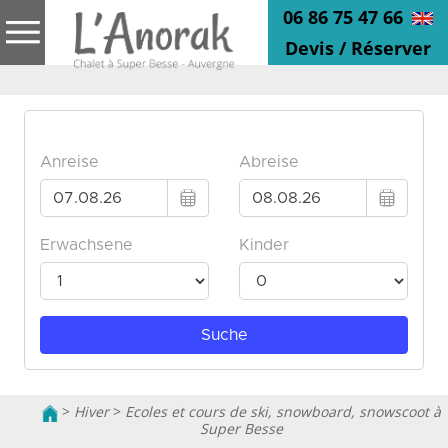
06 86 75 47 66
Devis / Réserver
>
Hiver
>
Ecoles et cours de ski, snowboard, snowscoot à
Super Besse