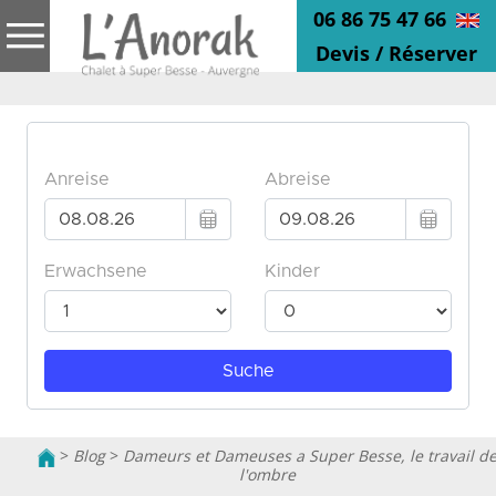
06 86 75 47 66
Devis / Réserver
>
Blog
>
Dameurs et Dameuses a Super Besse, le travail d
l'ombre