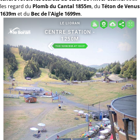
les regard du
Plomb du Cantal 1855m
, du
Téton de Venus
1639m
et du
Bec de l'Aigle 1699m
.