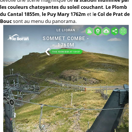
dévoile une scène magnifique de
la station illuminée par
les couleurs chatoyantes du soleil couchant
.
Le Plomb
du Cantal 1855m
,
le Puy Mary 1762m
et l
e Col de Prat de
Bouc
sont au menu du panorama.