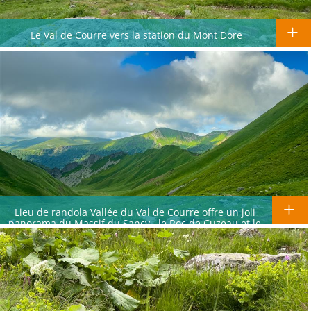
Le Val de Courre vers la station du Mont Dore
Lieu de randola Vallée du Val de Courre offre un joli
panorama du Massif du Sancy., le Roc de Cuzeau et le
Plateau de Durbise