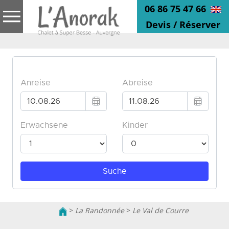
06 86 75 47 66
Devis / Réserver
>
La Randonnée
>
Le Val de Courre