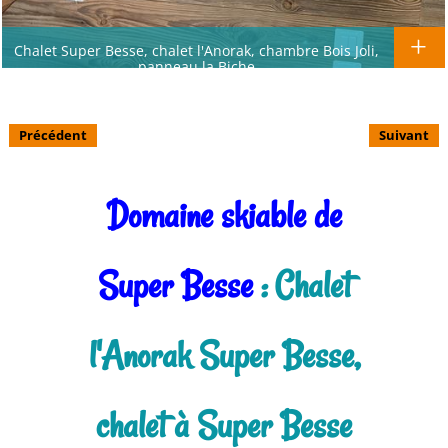
Chalet Super Besse, chalet l'Anorak, chambre Bois Joli,
panneau la Biche
Précédent
Suivant
Domaine skiable de
Super Besse
: Chalet
l'Anorak Super Besse,
chalet à Super Besse