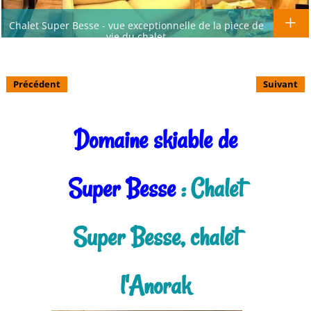
Chalet Super Besse - vue exceptionnelle de la piece de
vie du chalet
Précédent
Suivant
Domaine skiable de
Super Besse
: Chalet
Super Besse, chalet
l'Anorak