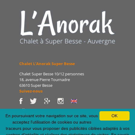
Chalet L'Anorak Super Besse
Chalet Super Besse 10/12 personnes
18, avenue Pierre Tournadre
63610 Super Besse
Suivez-nous
Tél : 06 86 75 47 66
E-mail : patrice@lanorak.com
En poursuivant votre navigation sur ce site, vous
OK
Site : www.lanorak.com
acceptez l'utilisation de cookies ou autres
traceurs pour vous proposer des publicités ciblées adaptés à vos
centres d’intérêts et réaliser des statistiques de visites.
En savoir