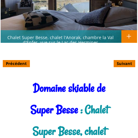
Chalet Super Besse, chalet l'Anorak, chambre la Val
d'Enfer, vue sur le Lac des Hermines
Précédent
Suivant
Domaine skiable de
Super Besse
: Chalet
Super Besse, chalet