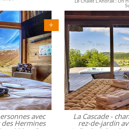
Le Chalet L’Anorak : Un H
S
 personnes avec
La Cascade - cha
ac des Hermines
rez-de-jardin a