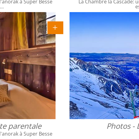
l'anorak à Super Besse
La Chambre la Cascade: un
e…
e
te parentale
Photos - 
l'anorak à Super Besse