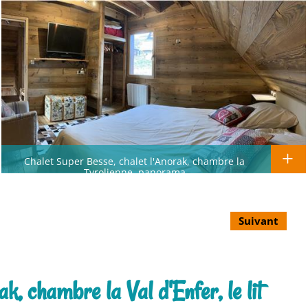
Chalet Super Besse, chalet l'Anorak, chambre la
Tyrolienne, panorama
Suivant
k, chambre la Val d'Enfer, le lit