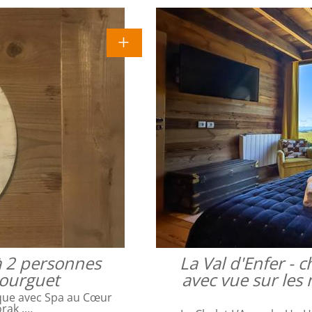
à 2 personnes
La Val d'Enfer -
bourguet
avec vue sur les 
que avec Spa au Cœur
orak ,…