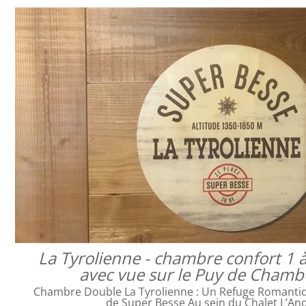
La Tyrolienne - chambre confort 1 
avec vue sur le Puy de Cham
Chambre Double La Tyrolienne : Un Refuge Romanti
de Super Besse Au sein du Chalet L’An