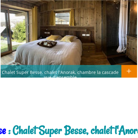
Chalet Super Besse, chalet l'Anorak, chambre la cascade
vue d'ensemble
se
: Chalet Super Besse, chalet l'Anora