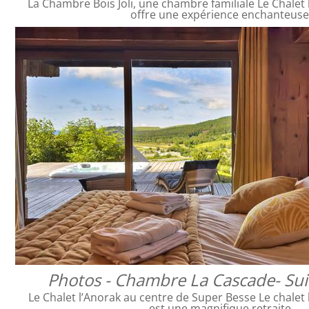
La Chambre Bois Joli, une chambre familiale Le Chalet 
offre une expérience enchanteus
Photos - Chambre La Cascade- Sui
Le Chalet l’Anorak au centre de Super Besse Le chalet 
est une magnifique retraite…