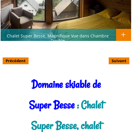
Chalet Super Besse, Magnifique Vue dans Chambre
Double
Précédent
Suivant
Domaine skiable de
Super Besse
: Chalet
Super Besse, chalet