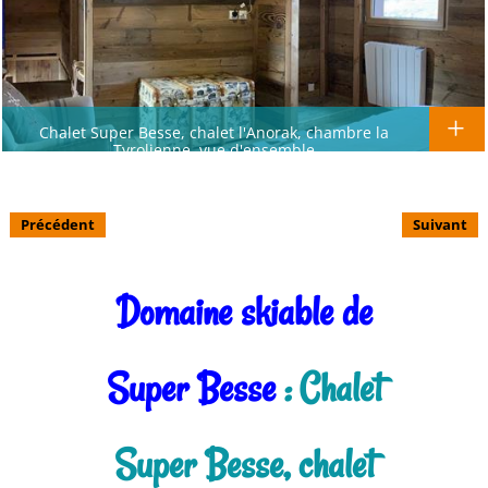
Chalet Super Besse, chalet l'Anorak, chambre la
Tyrolienne, vue d'ensemble
Précédent
Suivant
Domaine skiable de
Super Besse
: Chalet
Super Besse, chalet