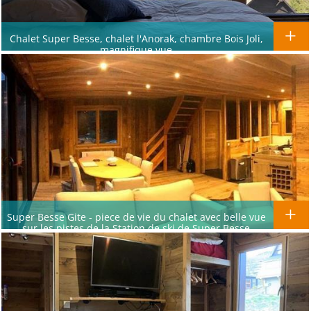
Chalet Super Besse, chalet l'Anorak, chambre Bois Joli,
magnifique vue
Super Besse Gite - piece de vie du chalet avec belle vue
sur les pistes de la Station de ski de Super Besse