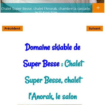
Chalet Super Besse, chalet l'Anorak, chambre la cascade,
le lit King Size
Précédent
Suivant
Domaine skiable de
Super Besse
: Chalet
Super Besse, chalet
l'Anorak, le salon