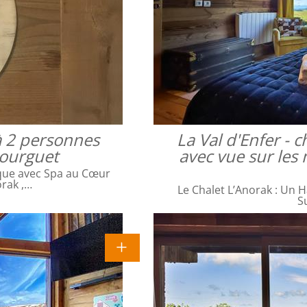
à 2 personnes
La Val d'Enfer -
bourguet
avec vue sur les 
que avec Spa au Cœur
orak ,…
Le Chalet L’Anorak : Un H
S