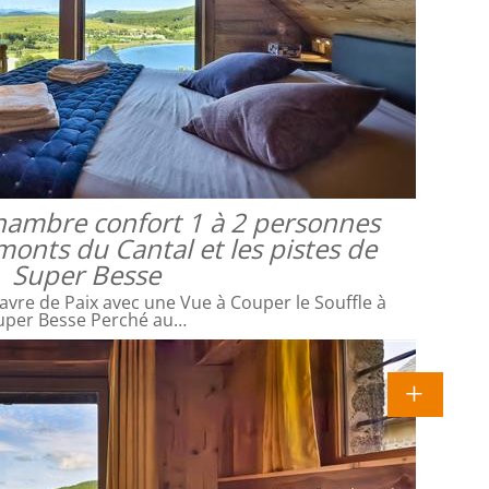
 chambre confort 1 à 2 personnes
monts du Cantal et les pistes de
Super Besse
avre de Paix avec une Vue à Couper le Souffle à
uper Besse Perché au…