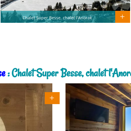
Chalet Super Besse, chalet l'Anorak
se
: Chalet Super Besse, chalet l'Ano