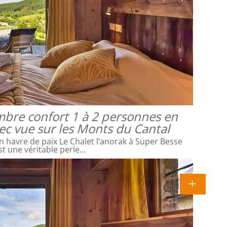
mbre confort 1 à 2 personnes en
vec vue sur les Monts du Cantal
 havre de paix Le Chalet l’anorak à Super Besse
st une véritable perle…