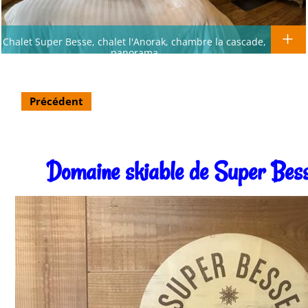
Chalet Super Besse, chalet l'Anorak, chambre la cascade,
panorama
Précédent
Domaine skiable de Super Bes