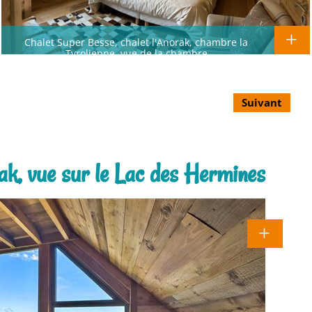
Chalet Super Besse, chalet l'Anorak, chambre la
Tyrolienne, vue de la chambre
Suivant
rak, vue sur le Lac des Hermines