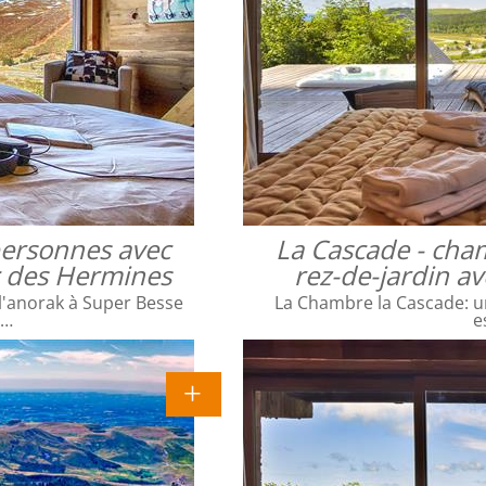
 personnes avec
La Cascade - cha
ac des Hermines
rez-de-jardin a
l'anorak à Super Besse
La Chambre la Cascade: un
e…
e