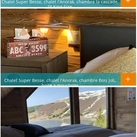
Chalet Super Besse, chalet l'Anorak, chambre la cascade,
lit King Size
Chalet Super Besse, chalet l'Anorak, chambre Bois Joli,
boite a mouchoirs