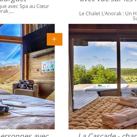
que avec Spa au Cœur
orak ,…
Le Chalet L’Anorak : Un H
S
 personnes avec
La Cascade - cha