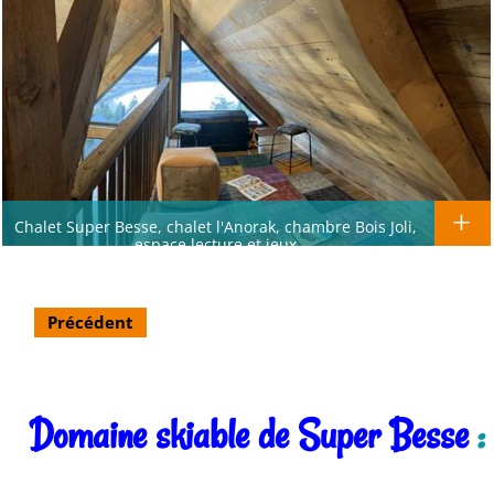
Chalet Super Besse, chalet l'Anorak, chambre Bois Joli,
espace lecture et jeux
Précédent
Domaine skiable de Super Besse
: