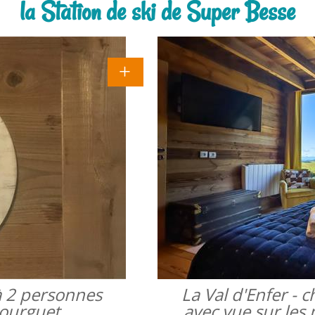
la Station de ski de Super Besse
à 2 personnes
La Val d'Enfer -
bourguet
avec vue sur les 