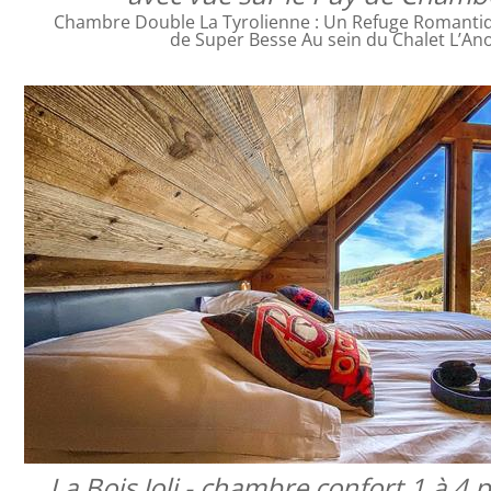
Chambre Double La Tyrolienne : Un Refuge Romanti
de Super Besse Au sein du Chalet L’An
La Bois Joli - chambre confort 1 à 4