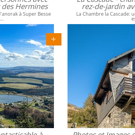
ac des Hermines
rez-de-jardin a
l'anorak à Super Besse
La Chambre la Cascade: un
e…
e
ntasticable à
Photos et Images d