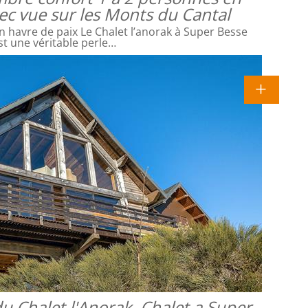
vec vue sur les Monts du Cantal
 havre de paix Le Chalet l’anorak à Super Besse
st une véritable perle…
u Chalet l'Anorak, Chalet a Super