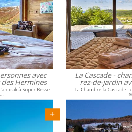
 personnes avec
La Cascade - cha
ac des Hermines
rez-de-jardin a
l'anorak à Super Besse
La Chambre la Cascade: un
e…
e