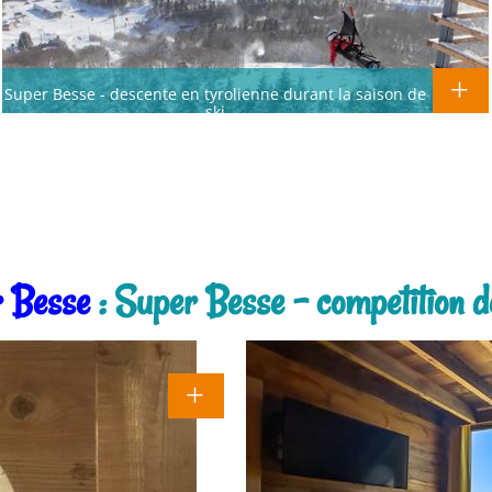
Super Besse - descente en tyrolienne durant la saison de
ski
r Besse
: Super Besse - competition 