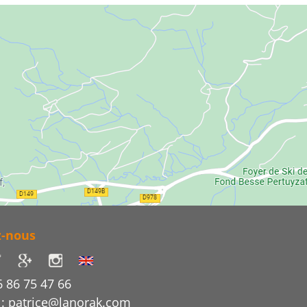
z-nous
6 86 75 47 66
 : patrice@lanorak.com