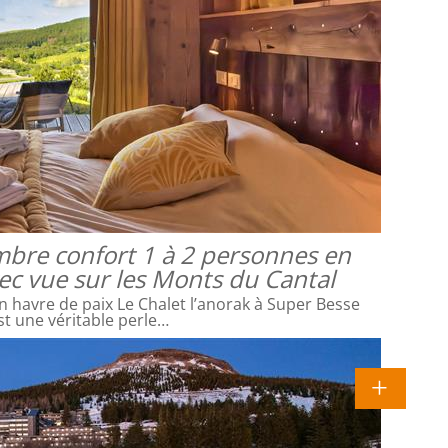
mbre confort 1 à 2 personnes en
vec vue sur les Monts du Cantal
 havre de paix Le Chalet l’anorak à Super Besse
st une véritable perle…