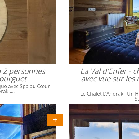
à 2 personnes
La Val d'Enfer -
bourguet
avec vue sur les 
que avec Spa au Cœur
orak ,…
Le Chalet L’Anorak : Un H
S