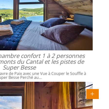
 chambre confort 1 à 2 personnes
monts du Cantal et les pistes de
Super Besse
avre de Paix avec une Vue à Couper le Souffle à
uper Besse Perché au…