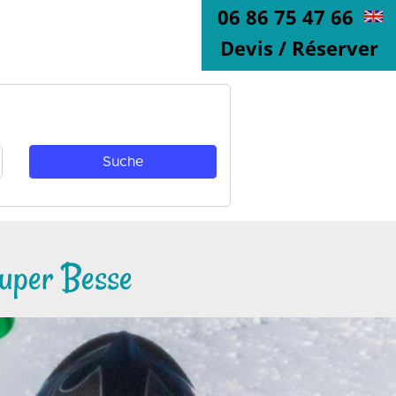
06 86 75 47 66
Devis / Réserver
super Besse