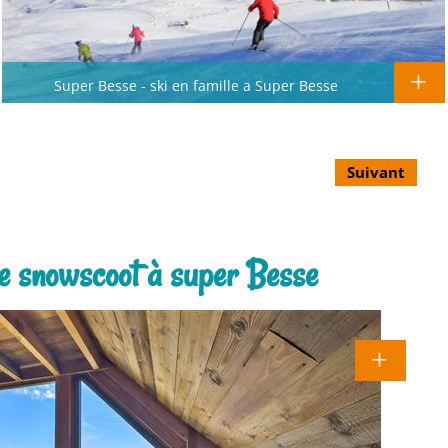
Super Besse - ski en famille a Super Besse
Suivant
de snowscoot à super Besse