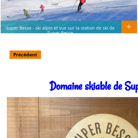
Super Besse - ski alpin et vue sur la station de ski de
Super Besse
Précédent
Domaine skiable de Su