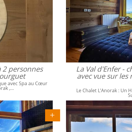
à 2 personnes
La Val d'Enfer -
bourguet
avec vue sur les 
que avec Spa au Cœur
orak ,…
Le Chalet L’Anorak : Un H
S