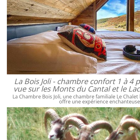
La Bois Joli - chambre confort 1 à 4
vue sur les Monts du Cantal et le L
La Chambre Bois Joli, une chambre familiale Le Chalet 
offre une expérience enchanteus