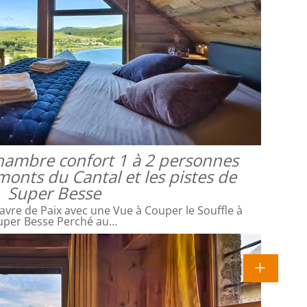
 chambre confort 1 à 2 personnes
monts du Cantal et les pistes de
Super Besse
avre de Paix avec une Vue à Couper le Souffle à
uper Besse Perché au…