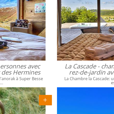
 personnes avec
La Cascade - cha
ac des Hermines
rez-de-jardin a
l'anorak à Super Besse
La Chambre la Cascade: un
e…
e