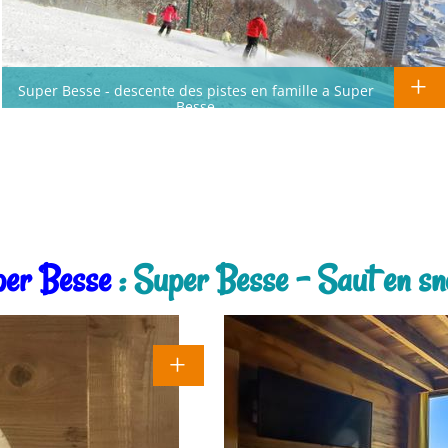
Super Besse - descente des pistes en famille a Super
Besse
per Besse
: Super Besse - Saut en s