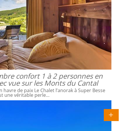
mbre confort 1 à 2 personnes en
vec vue sur les Monts du Cantal
 havre de paix Le Chalet l’anorak à Super Besse
st une véritable perle…