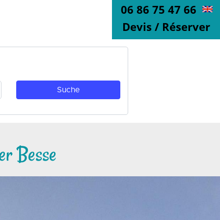
06 86 75 47 66
Devis / Réserver
er Besse