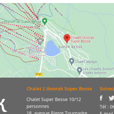
Chalet L'Anorak Super Besse
Suive
Chalet Super Besse 10/12
personnes
Tél : 0
18, avenue Pierre Tournadre
E-mail