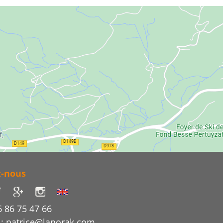
z-nous
6 86 75 47 66
 : patrice@lanorak.com