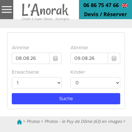
06 86 75 47 66
Devis / Réserver
>
Photos
>
Photos - le Puy de Dôme (63) en images
>