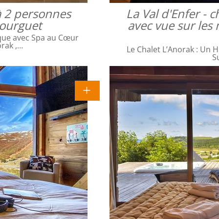
à 2 personnes
La Val d'Enfer -
bourguet
avec vue sur les 
que avec Spa au Cœur
orak ,…
Le Chalet L’Anorak : Un H
S