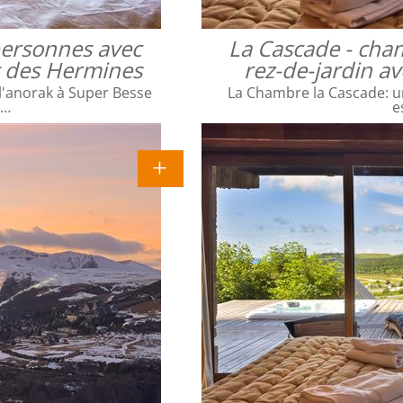
 personnes avec
La Cascade - cha
ac des Hermines
rez-de-jardin a
l'anorak à Super Besse
La Chambre la Cascade: un
e…
e