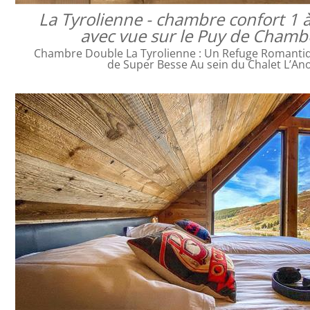
La Tyrolienne - chambre confort 1 
avec vue sur le Puy de Cham
Chambre Double La Tyrolienne : Un Refuge Romanti
de Super Besse Au sein du Chalet L’An