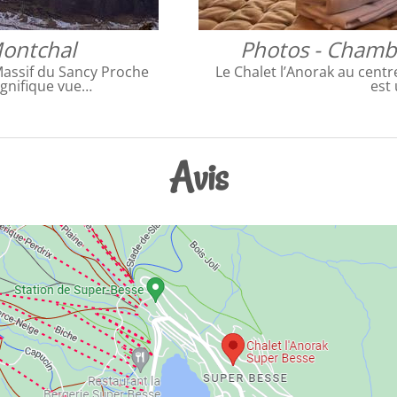
Montchal
Photos - Chambr
Massif du Sancy Proche
Le Chalet l’Anorak au centr
agnifique vue…
est
Avis