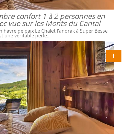
mbre confort 1 à 2 personnes en
vec vue sur les Monts du Cantal
 havre de paix Le Chalet l’anorak à Super Besse
st une véritable perle…