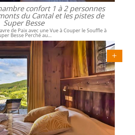
 chambre confort 1 à 2 personnes
monts du Cantal et les pistes de
Super Besse
avre de Paix avec une Vue à Couper le Souffle à
uper Besse Perché au…