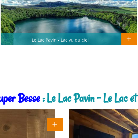
Le Lac Pavin - Lac vu du ciel
uper Besse
: Le Lac Pavin - Le Lac et