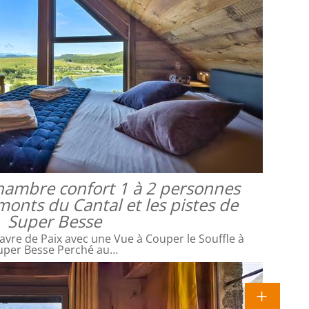
 chambre confort 1 à 2 personnes
monts du Cantal et les pistes de
Super Besse
avre de Paix avec une Vue à Couper le Souffle à
uper Besse Perché au…