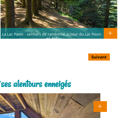
La Lac Pavin - sentiers de randonné autour du Lac Pavin
en été
Suivant
 ses alentours enneigés