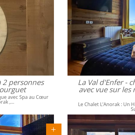
à 2 personnes
La Val d'Enfer -
bourguet
avec vue sur les 
que avec Spa au Cœur
orak ,…
Le Chalet L’Anorak : Un H
S