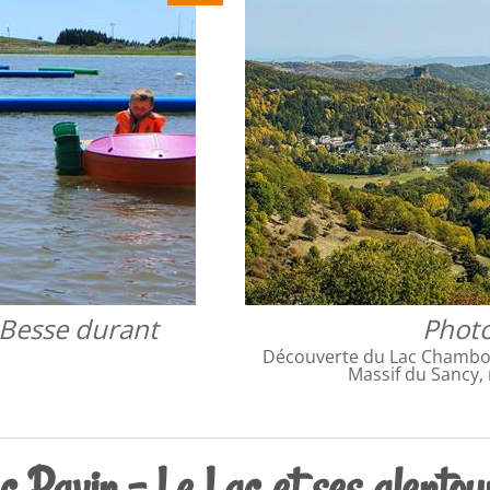
r Besse durant
Photo
Découverte du Lac Chambon
Massif du Sancy, 
c Pavin - Le Lac et ses alentou