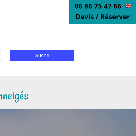
06 86 75 47 66
Devis / Réserver
nneigés