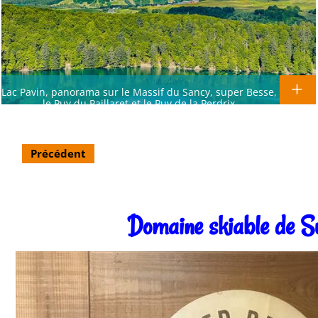
Lac Pavin, panorama sur le Massif du Sancy, super Besse,
le Puy du Paillaret et le Puy de la Perdrix
Précédent
Domaine skiable de S