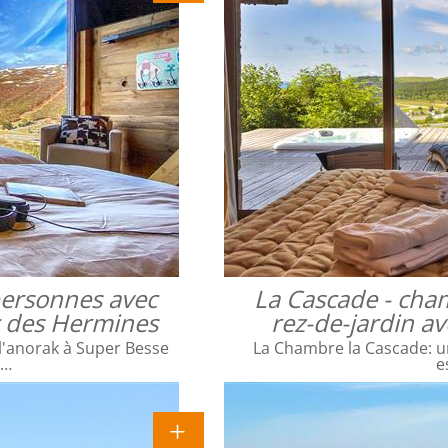
 personnes avec
La Cascade - cha
ac des Hermines
rez-de-jardin a
l'anorak à Super Besse
La Chambre la Cascade: un
e…
e