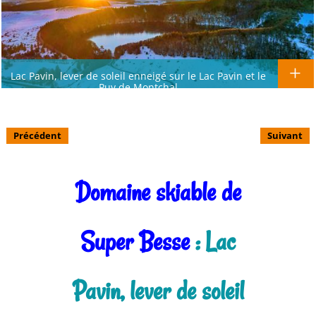
Lac Pavin, lever de soleil enneigé sur le Lac Pavin et le
Puy de Montchal
Précédent
Suivant
Domaine skiable de
Super Besse
: Lac
Pavin, lever de soleil