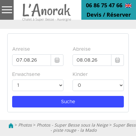
06 86 75 47 66
Devis / Réserver
>
Photos
>
Photos - Super Besse sous la Neige
>
Super Bess
- piste rouge - la Mado