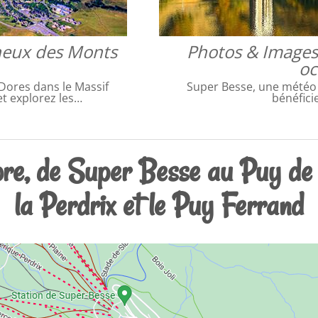
neux des Monts
Photos & Images
oc
ores dans le Massif
Super Besse, une météo
et explorez les…
bénéfici
re, de Super Besse au Puy de
la Perdrix et le Puy Ferrand