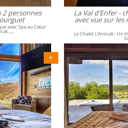
à 2 personnes
La Val d'Enfer -
bourguet
avec vue sur les 
que avec Spa au Cœur
orak ,…
Le Chalet L’Anorak : Un H
S