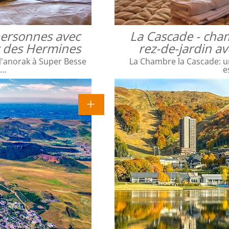
 personnes avec
La Cascade - cha
ac des Hermines
rez-de-jardin a
l'anorak à Super Besse
La Chambre la Cascade: un
e…
e