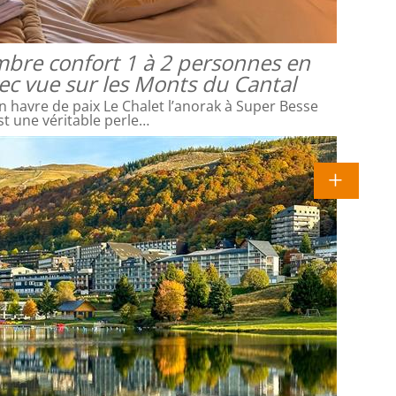
mbre confort 1 à 2 personnes en
vec vue sur les Monts du Cantal
 havre de paix Le Chalet l’anorak à Super Besse
st une véritable perle…