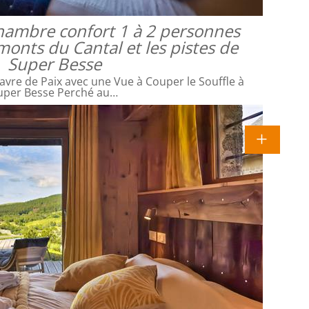
 chambre confort 1 à 2 personnes
monts du Cantal et les pistes de
Super Besse
avre de Paix avec une Vue à Couper le Souffle à
uper Besse Perché au…