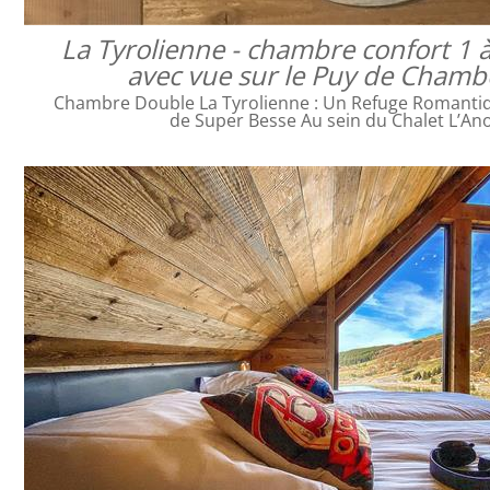
La Tyrolienne - chambre confort 1 
avec vue sur le Puy de Cham
Chambre Double La Tyrolienne : Un Refuge Romanti
de Super Besse Au sein du Chalet L’An