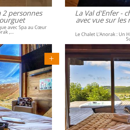
à 2 personnes
La Val d'Enfer -
bourguet
avec vue sur les 
que avec Spa au Cœur
orak ,…
Le Chalet L’Anorak : Un H
S