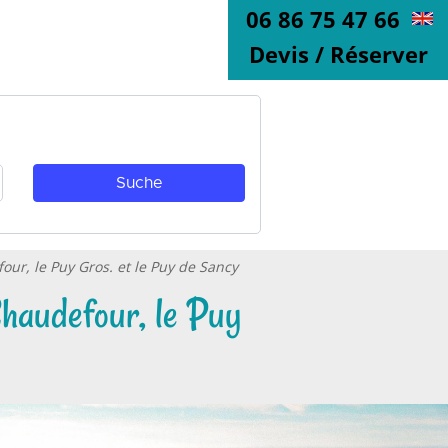
06 86 75 47 66
Devis / Réserver
four, le Puy Gros. et le Puy de Sancy
Chaudefour, le Puy