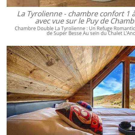
La Tyrolienne - chambre confort 1 
avec vue sur le Puy de Cham
Chambre Double La Tyrolienne : Un Refuge Romanti
de Super Besse Au sein du Chalet L’An