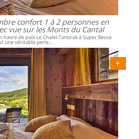
mbre confort 1 à 2 personnes en
vec vue sur les Monts du Cantal
 havre de paix Le Chalet l’anorak à Super Besse
st une véritable perle…