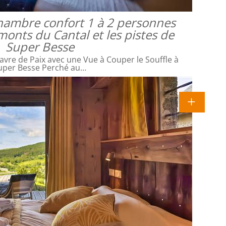
 chambre confort 1 à 2 personnes
monts du Cantal et les pistes de
Super Besse
avre de Paix avec une Vue à Couper le Souffle à
uper Besse Perché au…