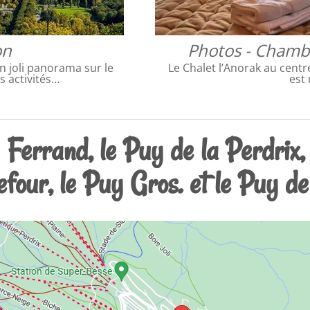
on
Photos - Chambr
 joli panorama sur le
Le Chalet l’Anorak au centr
s activités…
est
 Ferrand, le Puy de la Perdrix, 
four, le Puy Gros. et le Puy d