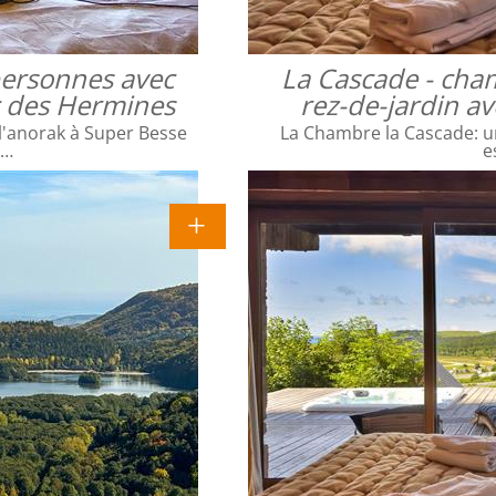
 personnes avec
La Cascade - cha
ac des Hermines
rez-de-jardin a
l'anorak à Super Besse
La Chambre la Cascade: un
e…
e