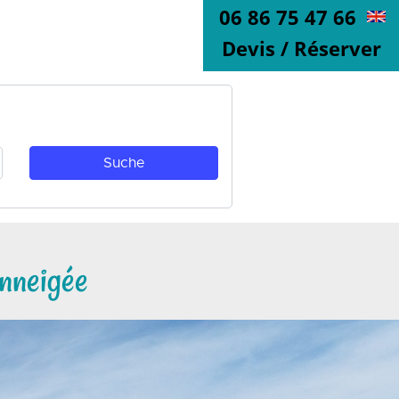
06 86 75 47 66
Devis / Réserver
nneigée