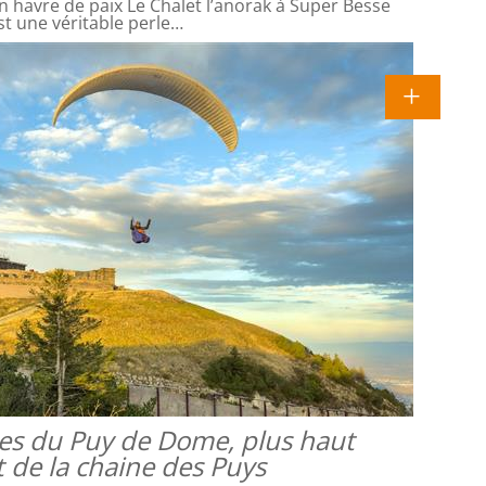
 havre de paix Le Chalet l’anorak à Super Besse
st une véritable perle…
es du Puy de Dome, plus haut
de la chaine des Puys