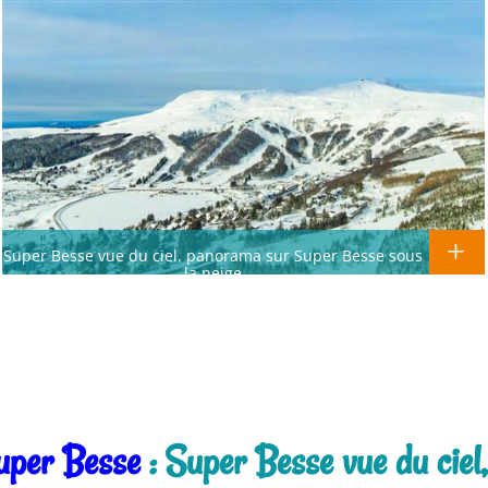
Super Besse vue du ciel, panorama sur Super Besse sous
la neige
uper Besse
: Super Besse vue du ciel