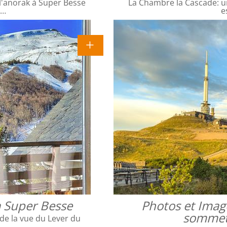
l'anorak à Super Besse
La Chambre la Cascade: un
e…
e
a Super Besse
Photos et Imag
sommet 
 de la vue du Lever du