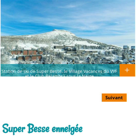
Station de ski de Super Besse, le Village Vacances du VVF
et le Club Belambra sous la Neige
Suivant
, Super Besse enneigée