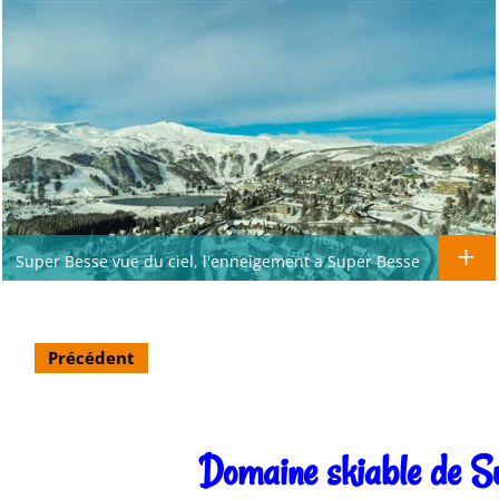
Super Besse vue du ciel, l'enneigement a Super Besse
Précédent
Domaine skiable de S