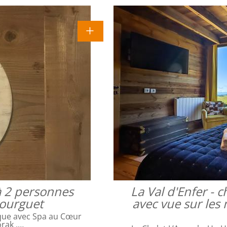
à 2 personnes
La Val d'Enfer -
bourguet
avec vue sur les 
que avec Spa au Cœur
orak ,…