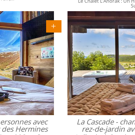
Le Chalet L’Anorak : Un H
S
 personnes avec
La Cascade - cha
ac des Hermines
rez-de-jardin a