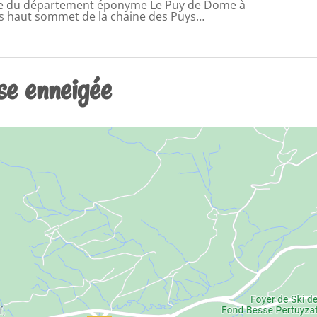
e du département éponyme Le Puy de Dome à
lus haut sommet de la chaine des Puys…
se enneigée