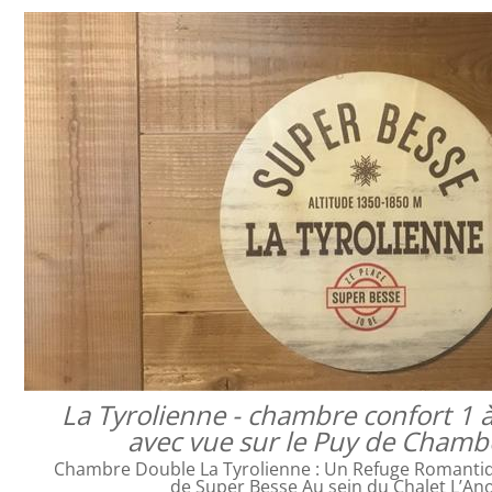
La Tyrolienne - chambre confort 1 
avec vue sur le Puy de Cham
Chambre Double La Tyrolienne : Un Refuge Romanti
de Super Besse Au sein du Chalet L’An