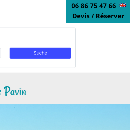
06 86 75 47 66
Devis / Réserver
c Pavin