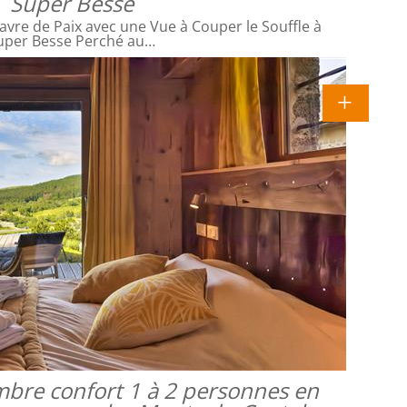
Super Besse
avre de Paix avec une Vue à Couper le Souffle à
uper Besse Perché au…
mbre confort 1 à 2 personnes en