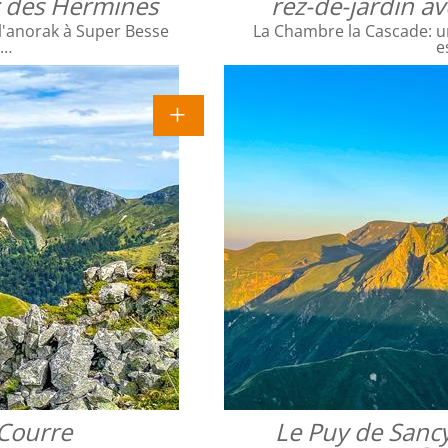
ac des Hermines
rez-de-jardin a
l'anorak à Super Besse
La Chambre la Cascade: un
e…
e
 Courre
Le Puy de Sanc