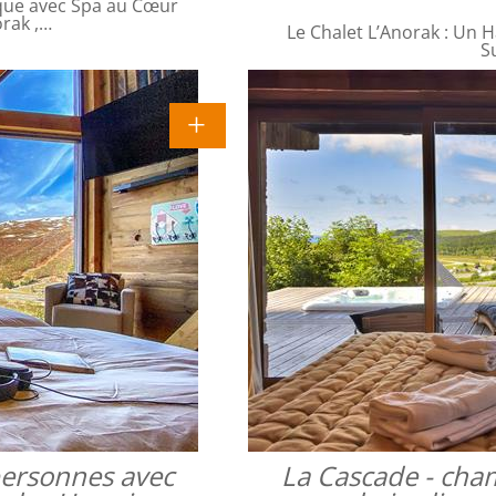
que avec Spa au Cœur
orak ,…
Le Chalet L’Anorak : Un H
S
 personnes avec
La Cascade - cha