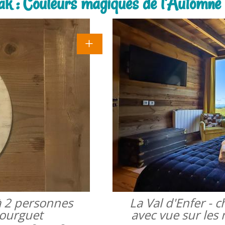
rak : Couleurs magiques de l'Automne
à 2 personnes
La Val d'Enfer -
bourguet
avec vue sur les 