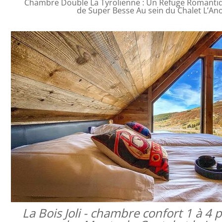
Chambre Double La Tyrolienne : Un Refuge Romanti
de Super Besse Au sein du Chalet L’An
La Bois Joli - chambre confort 1 à 4