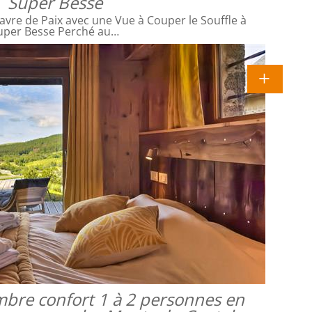
Super Besse
avre de Paix avec une Vue à Couper le Souffle à
uper Besse Perché au…
mbre confort 1 à 2 personnes en