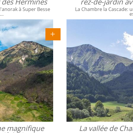
ac des Hermines
rez-de-jardin a
l'anorak à Super Besse
La Chambre la Cascade: un
e…
e
une magnifique
La vallée de Cha