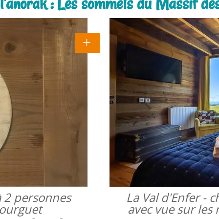
 l'anorak : Les sommets du Massif de
à 2 personnes
La Val d'Enfer -
bourguet
avec vue sur les 