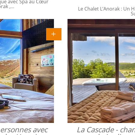
que avec Spa au Cœur
orak ,…
Le Chalet L’Anorak : Un H
S
 personnes avec
La Cascade - cha