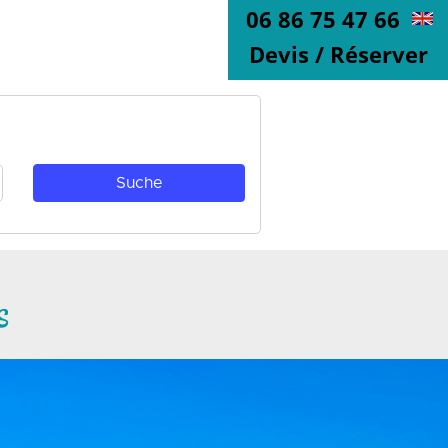
06 86 75 47 66
Devis / Réserver
s