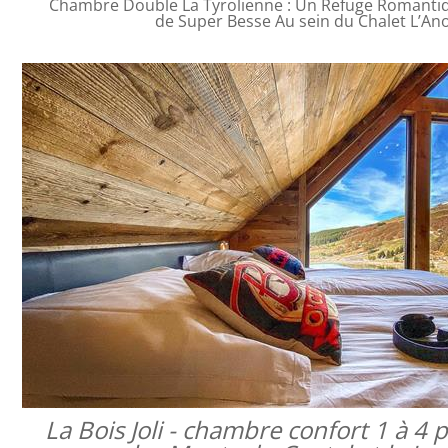
Chambre Double La Tyrolienne : Un Refuge Romanti
de Super Besse Au sein du Chalet L’An
La Bois Joli - chambre confort 1 à 4