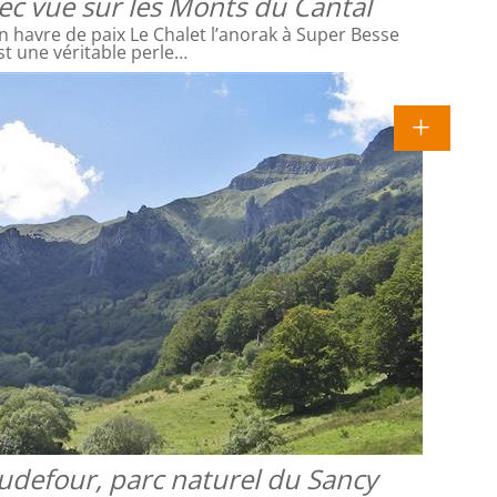
vec vue sur les Monts du Cantal
 havre de paix Le Chalet l’anorak à Super Besse
st une véritable perle…
udefour, parc naturel du Sancy