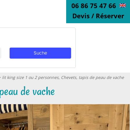
06 86 75 47 66
Devis / Réserver
>
lit king size 1 ou 2 personnes, Chevets, tapis de peau de vache
e peau de vache