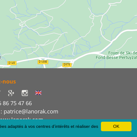
z-nous
6 86 75 47 66
 : patrice@lanorak.com
 www.lanorak.com
ées adaptés à vos centres d’intérêts et réaliser des
OK
éation et référencement Site internet E-comouest - Super Besse