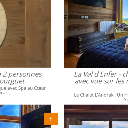
à 2 personnes
La Val d'Enfer -
bourguet
avec vue sur les 
que avec Spa au Cœur
orak ,…
Le Chalet L’Anorak : Un H
S