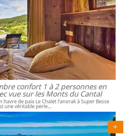
mbre confort 1 à 2 personnes en
vec vue sur les Monts du Cantal
 havre de paix Le Chalet l’anorak à Super Besse
st une véritable perle…