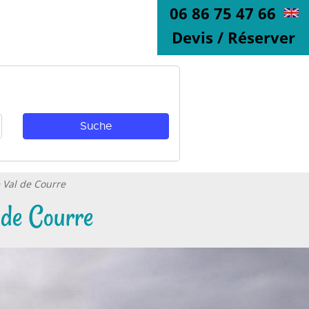
06 86 75 47 66
Devis / Réserver
 Val de Courre
 de Courre