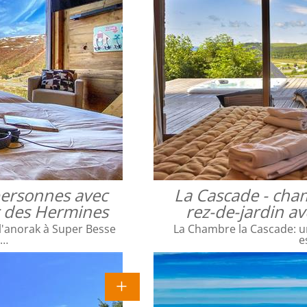
 personnes avec
La Cascade - cha
ac des Hermines
rez-de-jardin a
l'anorak à Super Besse
La Chambre la Cascade: un
e…
e