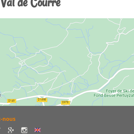
 Val de Courre
z-nous