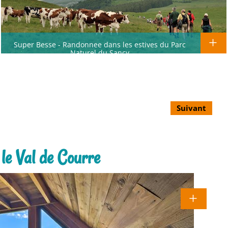
Super Besse - Randonnee dans les estives du Parc
Naturel du Sancy
Suivant
le Val de Courre