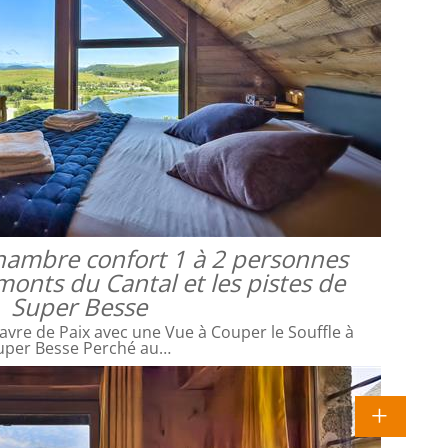
 chambre confort 1 à 2 personnes
monts du Cantal et les pistes de
Super Besse
avre de Paix avec une Vue à Couper le Souffle à
uper Besse Perché au…