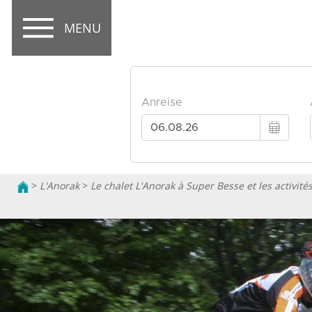
MENU
>
L'Anorak
>
Le chalet L'Anorak à Super Besse et les activit