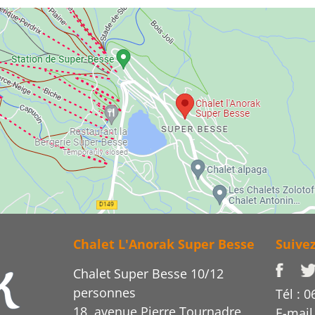
Chalet L'Anorak Super Besse
Suive
Chalet Super Besse 10/12
personnes
Tél : 0
18, avenue Pierre Tournadre
E-mail