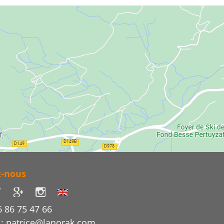
z-nous
6 86 75 47 66
 : patrice@lanorak.com