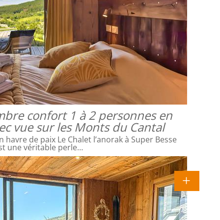
mbre confort 1 à 2 personnes en
vec vue sur les Monts du Cantal
 havre de paix Le Chalet l’anorak à Super Besse
st une véritable perle…