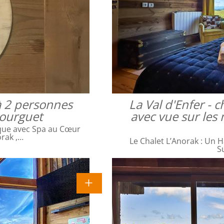
à 2 personnes
La Val d'Enfer -
bourguet
avec vue sur les 
que avec Spa au Cœur
orak ,…
Le Chalet L’Anorak : Un H
S