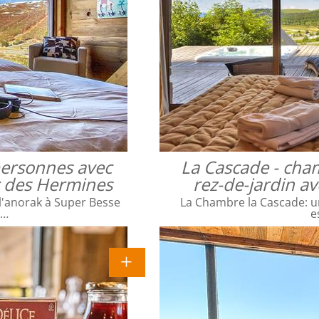
 personnes avec
La Cascade - cha
ac des Hermines
rez-de-jardin a
l'anorak à Super Besse
La Chambre la Cascade: un
e…
e