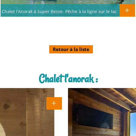
Chalet l'Anorak à Super Besse- Pêche à la ligne sur le lac
Retour à la liste
Chalet l'anorak :