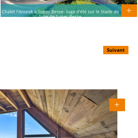
Chalet l'Anorak à Super Besse- luge d'été sur le Stade de
luge de Super Besse
Suivant