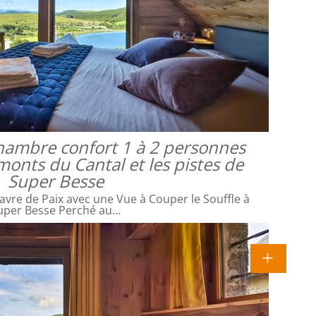
 chambre confort 1 à 2 personnes
monts du Cantal et les pistes de
Super Besse
avre de Paix avec une Vue à Couper le Souffle à
uper Besse Perché au…