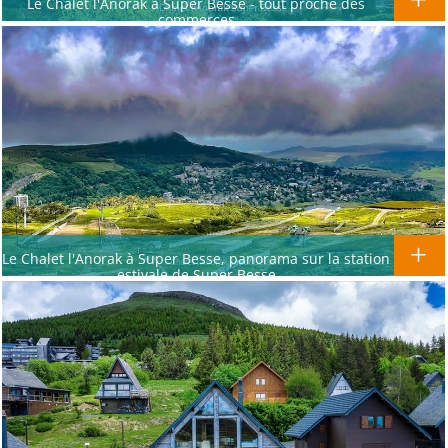
Le Chalet l'Anorak à Super Besse - tout proche des
commerces
Le Chalet l'Anorak à Super Besse, panorama sur la station
estivale de Super Besse