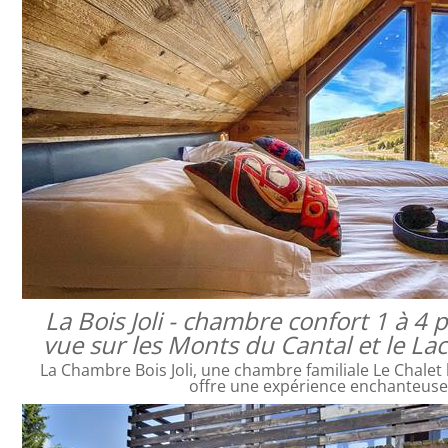
La Bois Joli - chambre confort 1 à 4
vue sur les Monts du Cantal et le L
La Chambre Bois Joli, une chambre familiale Le Chalet 
offre une expérience enchanteus