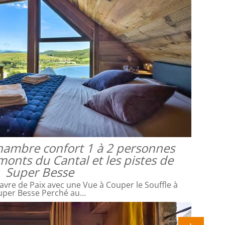
 chambre confort 1 à 2 personnes
monts du Cantal et les pistes de
Super Besse
avre de Paix avec une Vue à Couper le Souffle à
uper Besse Perché au…