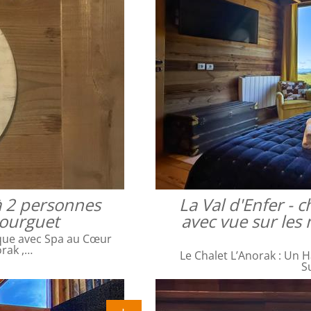
à 2 personnes
La Val d'Enfer -
bourguet
avec vue sur les 
que avec Spa au Cœur
orak ,…
Le Chalet L’Anorak : Un H
S