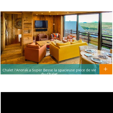
Chalet l'Anorak a Super Besse la spacieuse piece de vie
du Chalet