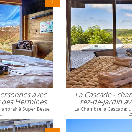
 personnes avec
La Cascade - cha
ac des Hermines
rez-de-jardin a
l'anorak à Super Besse
La Chambre la Cascade: un
e…
e