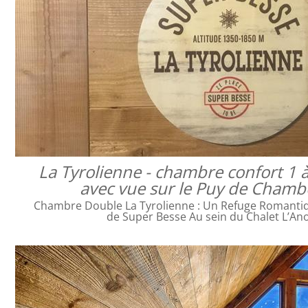
La Tyrolienne - chambre confort 1 
avec vue sur le Puy de Cham
Chambre Double La Tyrolienne : Un Refuge Romanti
de Super Besse Au sein du Chalet L’An