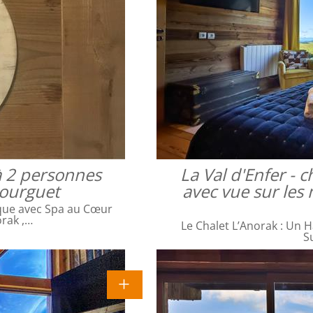
à 2 personnes
La Val d'Enfer -
bourguet
avec vue sur les 
que avec Spa au Cœur
orak ,…
Le Chalet L’Anorak : Un H
S