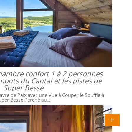
 chambre confort 1 à 2 personnes
monts du Cantal et les pistes de
Super Besse
avre de Paix avec une Vue à Couper le Souffle à
uper Besse Perché au…