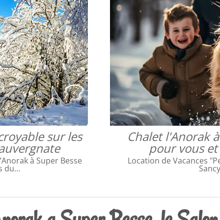
royable sur les
Chalet l'Anorak 
 auvergnate
pour vous et
l’Anorak à Super Besse
Location de Vacances "Pet
ts du…
Sancy
Anorak a Super Besse, le Salon 