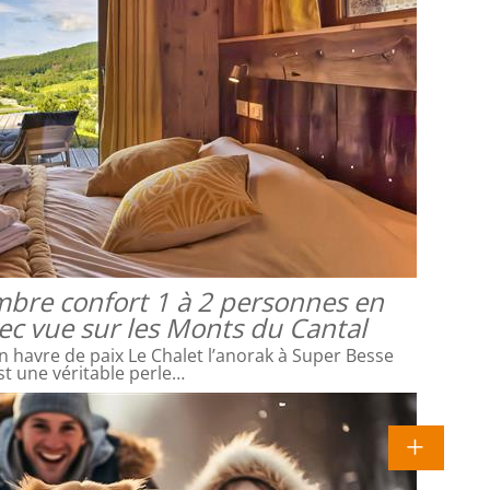
mbre confort 1 à 2 personnes en
vec vue sur les Monts du Cantal
 havre de paix Le Chalet l’anorak à Super Besse
st une véritable perle…