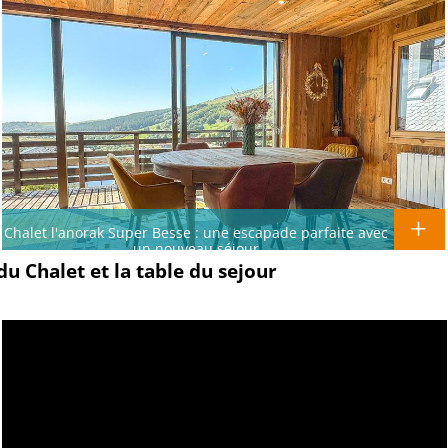
Chalet l'anorak Super Besse : une escapade parfaite avec
un nouveau séjour
du Chalet et la table du sejour