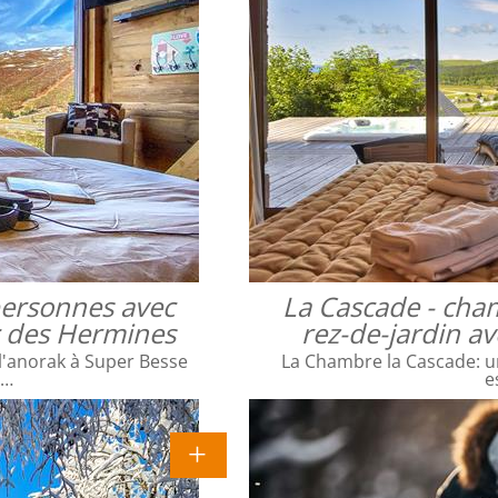
 personnes avec
La Cascade - cha
ac des Hermines
rez-de-jardin a
l'anorak à Super Besse
La Chambre la Cascade: un
e…
e