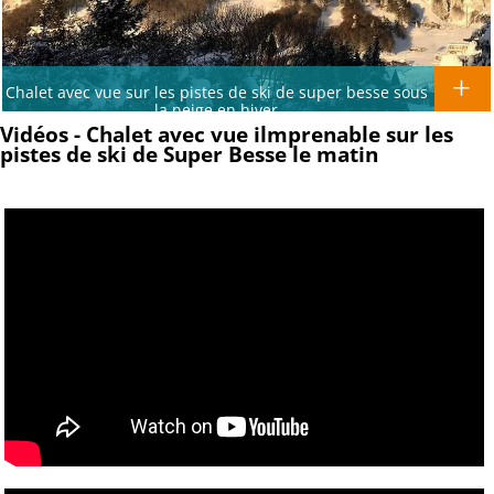
Chalet avec vue sur les pistes de ski de super besse sous
la neige en hiver
Vidéos - Chalet avec vue ilmprenable sur les
pistes de ski de Super Besse le matin