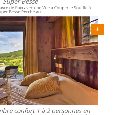
Super Besse
avre de Paix avec une Vue à Couper le Souffle à
uper Besse Perché au…
mbre confort 1 à 2 personnes en