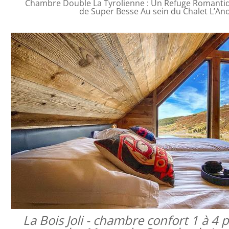
Chambre Double La Tyrolienne : Un Refuge Romanti
de Super Besse Au sein du Chalet L’An
La Bois Joli - chambre confort 1 à 4