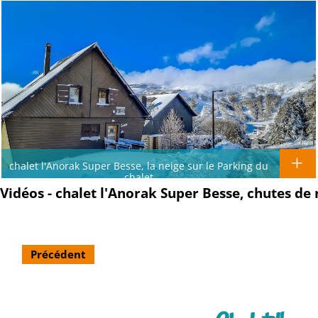
chalet l'Anorak Super Besse, la neige sur le Parking du
chalet
Vidéos - chalet l'Anorak Super Besse, chutes de 
Précédent