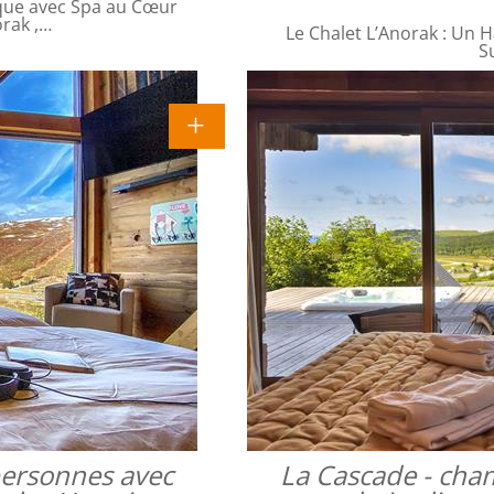
que avec Spa au Cœur
orak ,…
Le Chalet L’Anorak : Un H
S
 personnes avec
La Cascade - cha