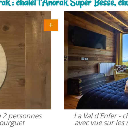
rak : chalet l'Anorak Super Besse, ch
à 2 personnes
La Val d'Enfer -
bourguet
avec vue sur les 