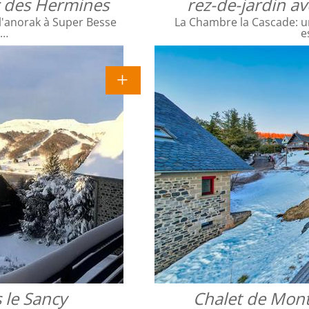
ac des Hermines
rez-de-jardin a
l'anorak à Super Besse
La Chambre la Cascade: un
e…
e
 le Sancy
Chalet de Mont