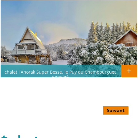
chalet l'Anorak Super Besse, le Puy du Chambourguet
enneigé
Suivant