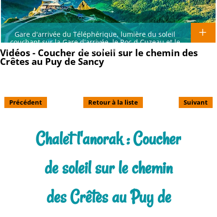
Gare d'arrivée du Téléphérique, lumière du soleil
couchant sur la Gare d'arrivée, le Roc d Cuzeau et le
Massif Adventif
Vidéos - Coucher de soleil sur le chemin des
Crêtes au Puy de Sancy
Précédent
Retour à la liste
Suivant
Chalet l'anorak : Coucher
de soleil sur le chemin
des Crêtes au Puy de