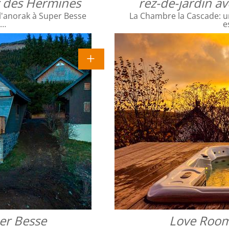
ac des Hermines
rez-de-jardin a
l'anorak à Super Besse
La Chambre la Cascade: un
e…
e
er Besse
Love Room