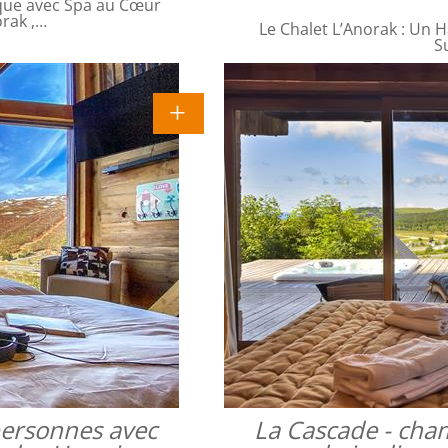
que avec Spa au Cœur
orak ,…
Le Chalet L’Anorak : Un H
S
 personnes avec
La Cascade - cha