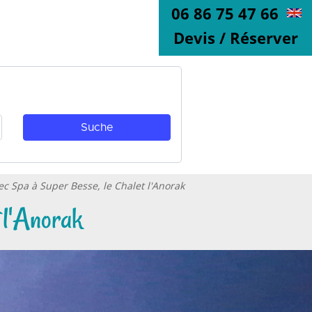
06 86 75 47 66
Devis / Réserver
ec Spa à Super Besse, le Chalet l'Anorak
 l'Anorak