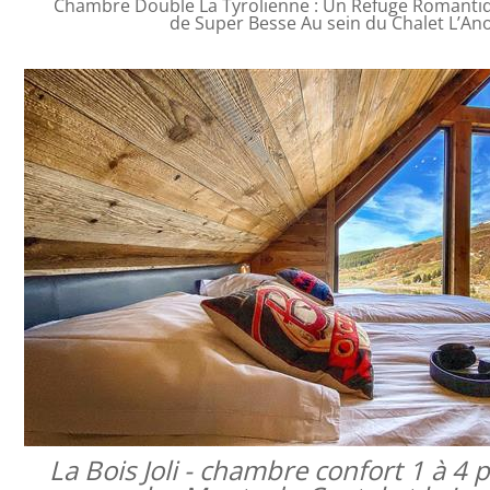
Chambre Double La Tyrolienne : Un Refuge Romanti
de Super Besse Au sein du Chalet L’An
La Bois Joli - chambre confort 1 à 4