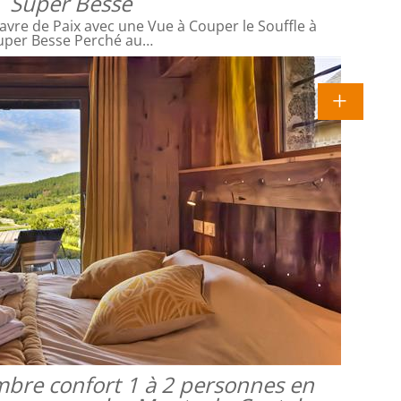
Super Besse
avre de Paix avec une Vue à Couper le Souffle à
uper Besse Perché au…
mbre confort 1 à 2 personnes en