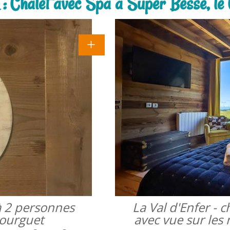
k : Chalet avec Spa à Super Besse, le 
à 2 personnes
La Val d'Enfer -
bourguet
avec vue sur les 