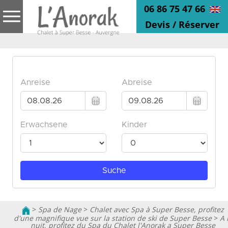
06 86 75 47 66
Devis / Réserver
>
Spa de Nage
>
Chalet avec Spa à Super Besse, profitez
d'une magnifique vue sur la station de ski de Super Besse
>
A 
nuit, profitez du Spa du Chalet l'Anorak a Super Besse